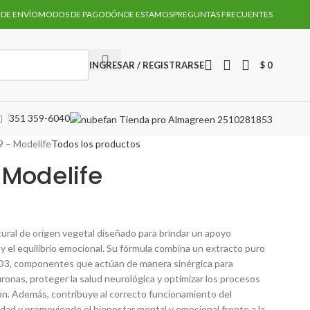
 DE ENVÍO
MODOS DE PAGO
DÓNDE ESTAMOS
PREGUNTAS FRECUENTES
INGRESAR / REGISTRARSE
$
0
351 359-6040
 – Modelife
Todos los productos
Modelife
ral de origen vegetal diseñado para brindar un apoyo
o y el equilibrio emocional. Su fórmula combina un extracto puro
 D3, componentes que actúan de manera sinérgica para
ronas, proteger la salud neurológica y optimizar los procesos
ón. Además, contribuye al correcto funcionamiento del
dad y promoviendo el bienestar mental y emocional frente a la