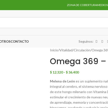
ZONA DE COBERTURA
MEDIOS
Seguinos:
SOTROS
CONTACTO
Inicio
Vitalidad
Circulación
Omega 369
Omega 369 – 
$
12.320
-
$
36.400
Melena de León
es un suplemento natu
integral al cerebro, el sistema nervios
de este hongo milenario con Vitamina
estimular el crecimiento de nuevas neu
de aprendizaje, memoria y concentraci
hipocampo, ayudando a reducir la ansie