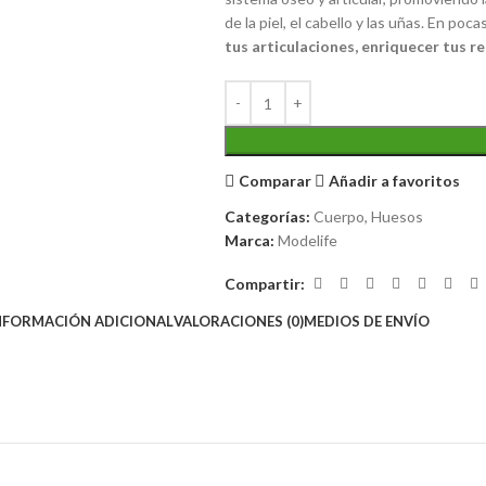
de la piel, el cabello y las uñas. En poc
tus articulaciones, enriquecer tus rec
Comparar
Añadir a favoritos
Categorías:
Cuerpo
,
Huesos
Marca:
Modelife
Compartir:
NFORMACIÓN ADICIONAL
VALORACIONES (0)
MEDIOS DE ENVÍO