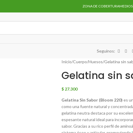
ZONA DE COBERTURA
MEDIOS
Seguinos:
Inicio
Cuerpo
Huesos
Gelatina sin sa
Gelatina sin s
$
27.300
Gelatina Sin Sabor (Bloom 220)
es un
como una fuente natural y concentrada
gelatina neutra destaca por su excele
espesante natural ideal para incorporar
sabor. Gracias a su rico perfil de amin
sistema óseo y articular, promoviendo la