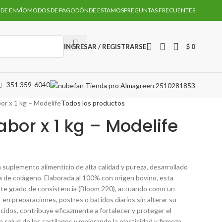
 DE ENVÍO
MODOS DE PAGO
DÓNDE ESTAMOS
PREGUNTAS FRECUENTES
INGRESAR / REGISTRARSE
$
0
351 359-6040
bor x 1 kg – Modelife
Todos los productos
abor x 1 kg – Modelife
 suplemento alimenticio de alta calidad y pureza, desarrollado
 de colágeno. Elaborada al 100% con origen bovino, esta
nte grado de consistencia (Bloom 220), actuando como un
 en preparaciones, postres o batidos diarios sin alterar su
oácidos, contribuye eficazmente a fortalecer y proteger el
 salud de los cartílagos y mejorando la elasticidad y firmeza